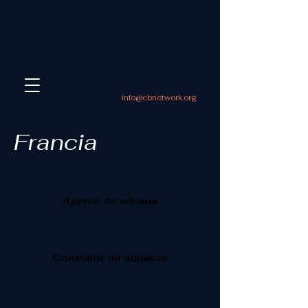
info@cbnetwork.org
Francia
Agente de aduana
Consultor de aduanas